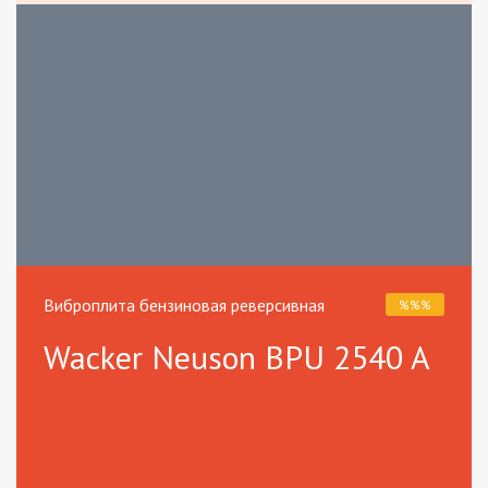
Секционная виброрейка
Виброплита
TOP
HIT
Виброплита бензиновая реверсивная
%%%
Husqvarna BT 90 G
Husqvarna LF 100 LAT
Wacker Neuson BPU 2540 A